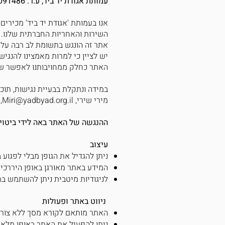
עמותת אגודת יד ביד, ע.ר. 580091486 ("העמותה") הצהרת נגישות
אנו בעמותת 'אגודת יד ביד' מכירי
השירות והאחריות החברתית שלנו.
אתר זה הונגש בתשומת לב רבה על פי התקן הישראלי 5568 
יש לציין כי למרות מאמצינו להנגי
האתר כחלק ממחויבותנו לאפשר שימו
במידה ונתקלת בבעיית נגישות, תוכל
מירי שירי, Miri@yadbyad.org.il, טלפון: 03-6204999
ההנגשה של האתר באה לידי ביטוי
עיצוב
ניתן להגדיל את הגופן מבלי לפגוע 
המידע באתר מאורגן באופן היררכי 
לניגודיות מיטבית ניתן להשתמש ב
ניווט באתר ופעולות
האתר מותאם לקורא מסך ללא צורך
ניתן להפעיל את האתר באופן מלא