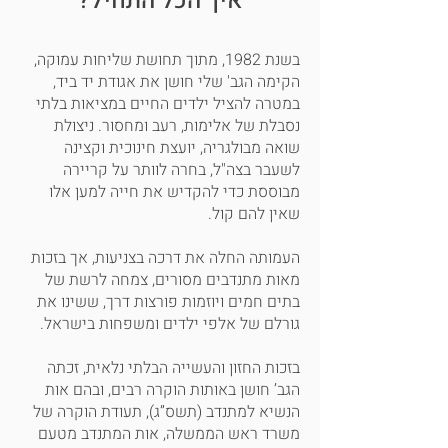
איך הכל התחיל?
בשנת 1982, מתוך תחושת שליחות עמוקה,
הקימה הגב' שלי חושן את אגודת יד ביד,
במטרה להציל ילדים החיים במציאות בלתי
נסבלת של אלימות, רעב ומחסור. ניצולת
שואה מבולגריה, יועצת חינוכית וקצינה
לשעבר בצה"ל, בחרה לוותר על קריירה
מבוססת כדי להקדיש את חייה למען אלו
שאין להם קול.
העמותה החלה את דרכה בצניעות, אך בזכות
מאות מתנדבים מסורים, צמחה לרשת של
בתים חמים ויוזמות פורצות דרך, ששינו את
גורלם של אלפי ילדים ומשפחות בישראל.
בזכות החזון והעשייה הבלתי נלאית, זכתה
הגב’ חושן באותות הוקרה רבים, ובהם אות
הנשיא למתנדב (תשס”ג), תעודת הוקרה של
משרד ראש הממשלה, אות המתנדב מטעם